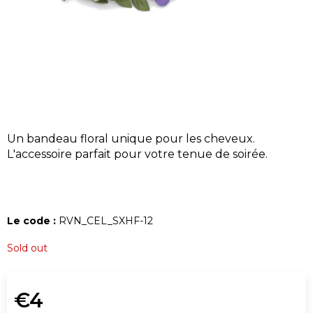
U
S
?
Un bandeau floral unique pour les cheveux.
RECHERCHE
L'accessoire parfait pour votre tenue de soirée.
N
o
Le code :
RVN_CEL_SXHF-12
u
s
Sold out
r
e
€4
c