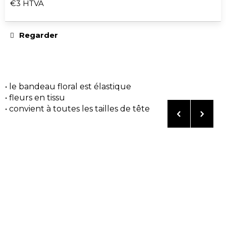
o
€3 HTVA
m
Prix
de
m
la
Regarder
a
mesure:
n
d
o
• le bandeau floral est élastique
n
• fleurs en tissu
s
• convient à toutes les tailles de tête
CROP
TOP
LICORNE
€25