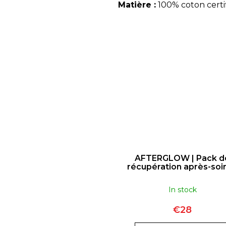
Matière :
100% coton cert
 drink 1 pce | Recovery
AFTERGLOW | Pack d
nti-gueule de bois
récupération après-soi
In stock
In stock
€4
€28