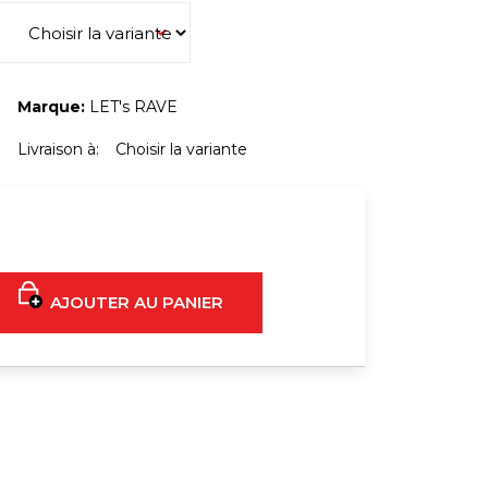
 CORPS TENDANCE À
S POUR FEMME
€16
Marque:
LET's RAVE
€20
Livraison à:
Choisir la variante
AJOUTER AU PANIER