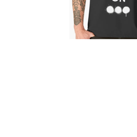
T9HC HERBAL MIX RASPBERRY
CHEMDAWG STICK AROMATIQUE
€9