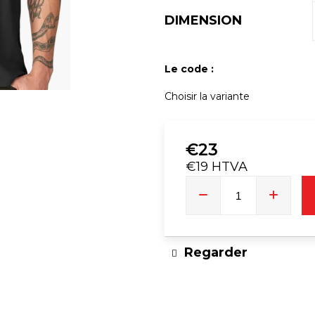
DIMENSION
T-SHIRT DJ | TIMMY TRUMPET
COLLIER DE
FRANGE
€23
Le code :
Choisir la variante
€23
€19 HTVA
Prix
de
la
mesure:
Regarder