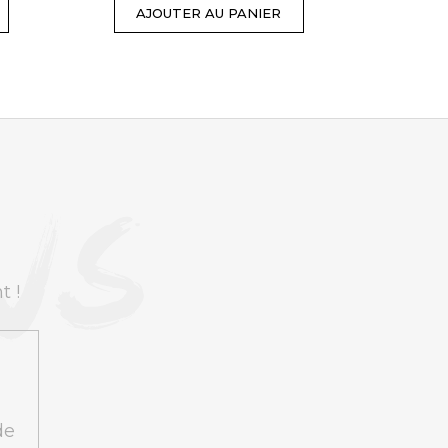
AJOUTER AU PANIER
A
t !
de