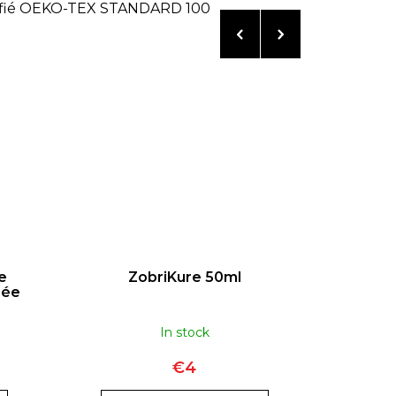
ifié OEKO-TEX STANDARD 100
e
ZobriKure 50ml
Vit2go 
rée
an
In stock
€4