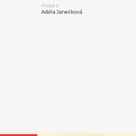
Poradí ti
Adéla Janečková
Créé par Shoptet