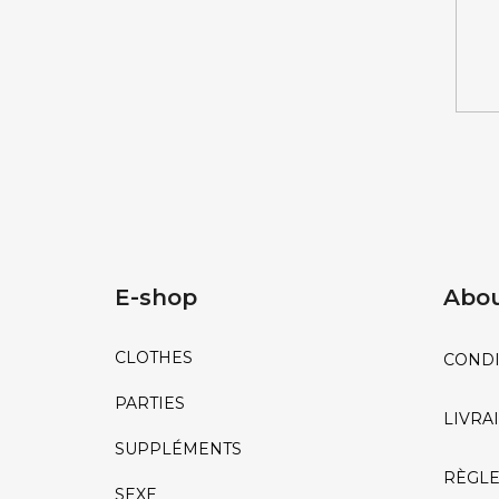
E
E-shop
Abou
CLOTHES
CONDI
PARTIES
LIVRA
SUPPLÉMENTS
RÈGLE
SEXE