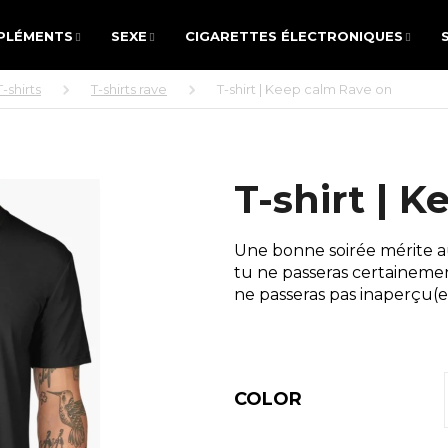
PLÉMENTS
SEXE
CIGARETTES ÉLECTRONIQUES
PLÉMENTS
SEXE
CIGARETTES ÉLECTRONIQUES
T-shirts
T-shirts rave
T-shirt | Keep calm Rave on
E CHERCHEZ-VOUS ?
T-shirt | 
RECHERCHE
Une bonne soirée mérite aus
tu ne passeras certainemen
ne passeras pas inaperçu(e) 
ous recommandons
COLOR