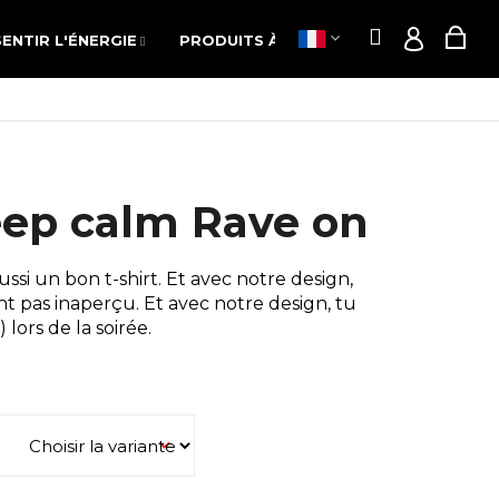
Recherch
Pan
SENTIR L'ÉNERGIE
PRODUITS À BASE DE CHANVRE
PO
Recherch
Pan
SENTIR L'ÉNERGIE
PRODUITS À BASE DE CHANVRE
PO
Connex
Connex
d'a
d'a
Keep calm Rave on
si un bon t-shirt. Et avec notre design,
t pas inaperçu. Et avec notre design, tu
lors de la soirée.
Suivant