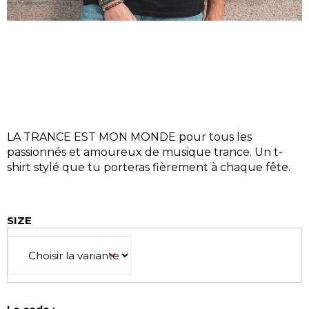
U
S
?
LA TRANCE EST MON MONDE pour tous les
RECHERCHE
passionnés et amoureux de musique trance. Un t-
shirt stylé que tu porteras fièrement à chaque fête.
N
o
SIZE
u
s
r
e
c