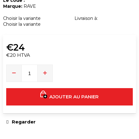
o
Le code :
Marque:
RAVE
m
m
Choisir la variante
Livraison à:
a
Choisir la variante
n
d
€24
o
n
€20 HTVA
Prix
s
de
la
mesure:
T9HC
HERBAL
MIX
RASPBERRY
AJOUTER AU PANIER
CHEMDAWG
STICK
AROMATIQUE
€9
Regarder