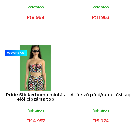
L
Raktáron
Raktáron
I
Ft8 968
Ft11 963
S
T
Á
J
A
ÚJDONSÁG
Pride Stickerbomb mintás
Átlátszó póló/ruha | Csillag
elöl cipzáras top
Raktáron
Raktáron
Ft14 957
Ft5 974