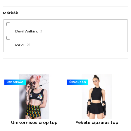
Márkák
Devil Walking
3
RAVE
21
T
E
ÚJDONSÁG
ÚJDONSÁG
R
M
É
K
E
Unikornisos crop top
Fekete cipzáras top
K