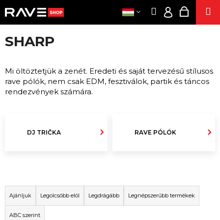
K
Ugrás
Keresés
Kosár
M
a
O
Bejelentk
Vissza
Vissza
fő
S
tartalomhoz
SHARP
Á
RUHÁZA
HUF
M
R
/
I
BUL
Mi öltöztetjük a zenét. Eredeti és saját tervezésű stílusos
BEJELENTKE
T
rave pólók, nem csak EDM, fesztiválok, partik és táncos
KIEGÉSZÍTŐ
K
rendezvények számára.
E
SZE
R
ELEKTRONIKU
E
CIGARETT
DJ TRIČKA
RAVE PÓLÓK
S
ENERGIASZAGLÁ
?
KENDE
TERMÉKE
T
POPPER
E
Ajánljuk
Legolcsóbb elöl
Legdrágább
Legnépszerűbb termékek
R
AK
ABC szerint