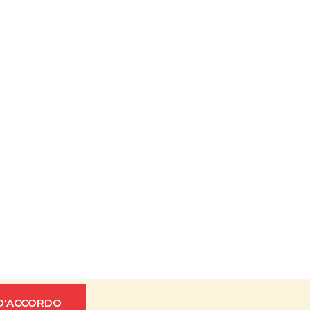
Adéla Janečková
Creato da Shoptet
D'ACCORDO