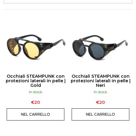
i
g
l
i
E
a
L
d
E
i
N
C
O
COLLANA
FASHION
D
DA
Occhiali STEAMPUNK con
Occhiali STEAMPUNK con
DONNA
E
protezioni laterali in pelle |
protezioni laterali in pelle |
CON
Gold
Neri
I
FRANGE
In stock
In stock
SUL
P
PETTO
€20
€20
R
€16
O
€20
NEL CARRELLO
NEL CARRELLO
D
O
T