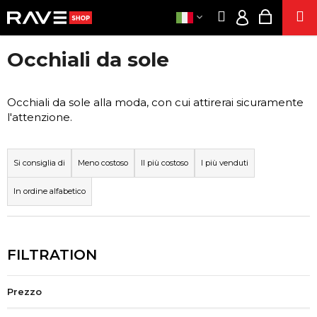
C
Vai
Ricerca
Carrell
M
al
A
Accesso
Indietro
Indietro
contenuto
della
R
Occhiali da sole
R
CLOTHE
spesa
EUR
C
E
/
O
FEST
L
Occhiali da sole alla moda, con cui attirerai sicuramente
ACCE
S
L
l'attenzione.
INTEGRATOR
A
O
O
S
SESS
R
T
Si consiglia di
Meno costoso
Il più costoso
I più venduti
SIGARETT
D
A
ELETTRONICH
In ordine alfabetico
I
T
ANNUSAR
N
E
L'ENERGI
A
C
PRODOTT
DI CANAP
M
E
E
R
POPPER
N
C
Prezzo
AZI
T
A