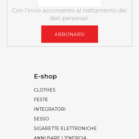
c
N
Con l'invio acconsento al trattamento dei
o
A
dati personali.
ABBONARSI
E-shop
CLOTHES
FESTE
INTEGRATORI
SESSO
SIGARETTE ELETTRONICHE
ANNUSARE L'ENERGIA