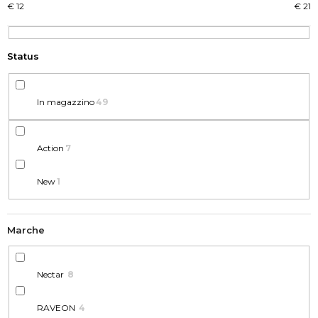
O
N
€
12
€
21
D
D
E
O
I
?
P
R
In magazzino
49
O
D
O
Action
7
RICERCA
T
T
New
1
I
S
i
Marche
c
o
Nectar
8
n
s
RAVEON
4