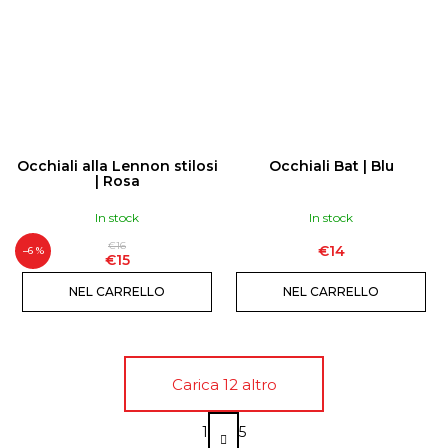
Occhiali alla Lennon stilosi
Occhiali Bat | Blu
| Rosa
In stock
In stock
€16
€14
–6 %
€15
NEL CARRELLO
NEL CARRELLO
Carica 12 altro
P
1
5
a