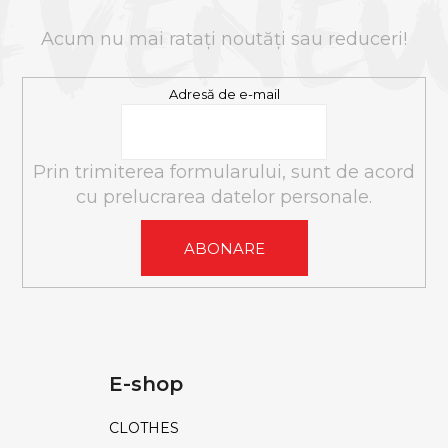
S
l
O
i
Acum nu mai rataţi noutăţi sau reduceri!
L
s
t
Adresă de e-mail
ă
r
i
Prin trimiterea formularului, sunt de acord
l
cu prelucrarea datelor personale.
o
r
ABONARE
E-shop
CLOTHES