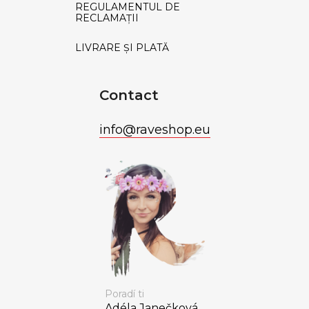
REGULAMENTUL DE
RECLAMAȚII
LIVRARE ȘI PLATĂ
Contact
info
@
raveshop.eu
Poradí ti
Adéla Janečková