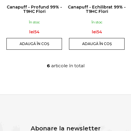
Canapuff - Profund 99% -
Canapuff - Echilibrat 99% -
T9HC Flori
T9HC Flori
În stoc
În stoc
lei54
lei54
ADAUGĂ ÎN COŞ
ADAUGĂ ÎN COŞ
6
articole în total
C
o
n
t
r
o
S
l
U
u
B
l
Abonare la newsletter