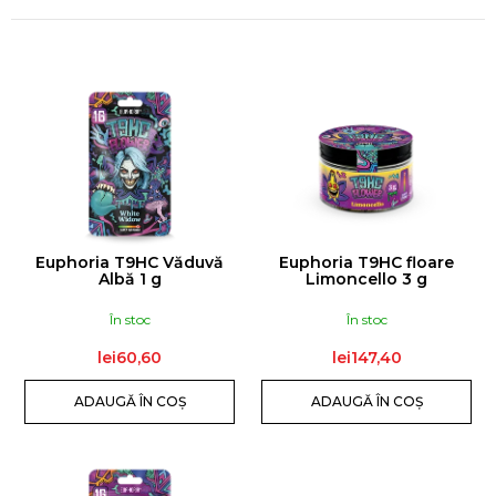
DJ
|
TIMMY
TRUMPET
L
lei119,20
I
S
T
Ă
P
R
Euphoria T9HC Văduvă
Euphoria T9HC floare
O
Albă 1 g
Limoncello 3 g
D
În stoc
În stoc
U
lei60,60
lei147,40
S
E
ADAUGĂ ÎN COŞ
ADAUGĂ ÎN COŞ