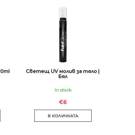
AL MIX RASPBERRY
 AROMATIC STICK
€9
10ml
Светещ UV молив за тяло |
Бял
In stock
€6
В КОЛИЧКАТА