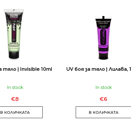
EUPHORIA T9HC ЦВЯТ LIMONCELLO 3
T9HC HERB
G
CHEMDAWG
€28
 тяло | Invisible 10ml
UV боя за тяло | Лилава, 
In stock
In stock
€8
€6
В КОЛИЧКАТА
В КОЛИЧКАТА