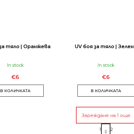
за тяло | Оранжева
UV боя за тяло | Зеле
In stock
In stock
€6
€6
В КОЛИЧКАТА
В КОЛИЧКАТА
Зареждане на 1 още
П
1
2
а