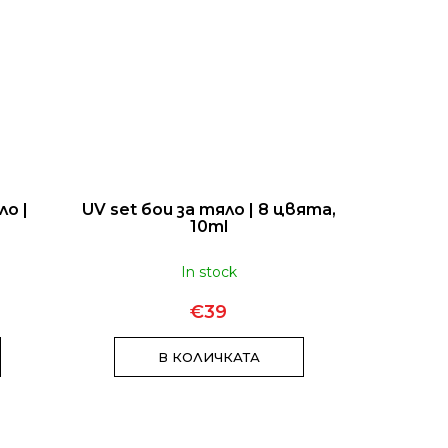
о |
UV set бои за тяло | 8 цвята,
10ml
In stock
€39
В КОЛИЧКАТА