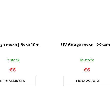
за тяло | бяла 10ml
UV боя за тяло | Жъл
In stock
In stock
€6
€6
В КОЛИЧКАТА
В КОЛИЧКАТА