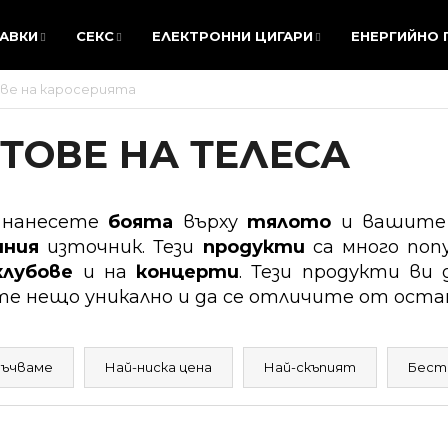
АВКИ
СЕКС
ЕЛЕКТРОННИ ЦИГАРИ
ЕНЕРГИЙНО
АВКИ
СЕКС
ЕЛЕКТРОННИ ЦИГАРИ
ЕНЕРГИЙНО
ве на каросерията
КАКВО ТЪРСИТЕ?
ТОВЕ НА ТЕЛЕСА
ТЪРСЕНЕ
 нанесете
боята
върху
тялото
и вашит
нния
източник.
Тези
продукти
са много поп
клубове
и на
концерти
. Тези продукти ви
те нещо уникално и да се отличите от оста
Препоръчваме
ъчваме
Най-ниска цена
Най-скъпият
Бест