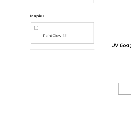
Марки
PaintGlow
13
UV боя 