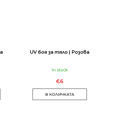
та
UV боя за тяло | Розова
In stock
€6
В КОЛИЧКАТА