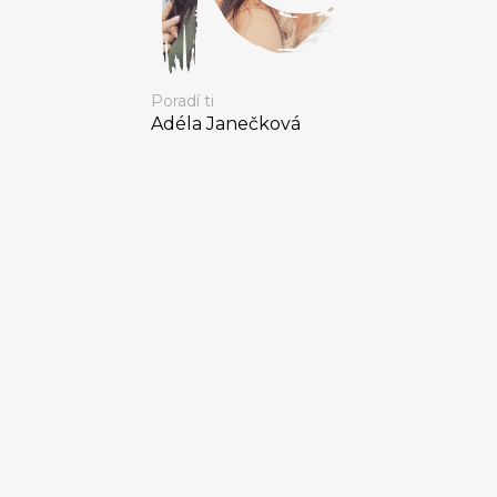
Poradí ti
Adéla Janečková