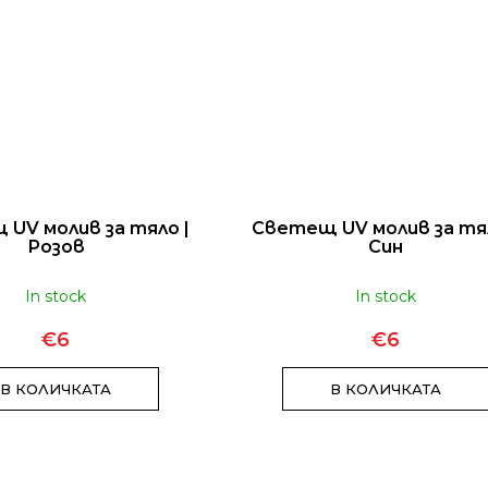
UV молив за тяло |
Светещ UV молив за тял
Розов
Син
In stock
In stock
€6
€6
В КОЛИЧКАТА
В КОЛИЧКАТА