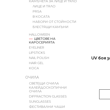
С
КАМЪЧЕТА ЗА ЛИЦЕ И ТЯЛО
Н
И
ЛИЦЕ И ТЯЛО
П
Т
EUPHORIA T9HC ЦВЯТ WHITE WIDOW
Р
PRSA
1 G
И
В КОСАТА
А
А
€11
НАБОРИ ОТ СТОЙНОСТИ
С
Н
БЛЕСТЯЩИ КАМЪНИ
Ъ
Е
HALLOWEEN
ЦВЕТОВЕ НА
К
Н
КАРОСЕРИЯТА
Н
EYELINER
А
LIPSTICKS
А
П
NAIL POLISH
UV боя за
П
HAIR GEL
Р
КОСА
Р
О
О
ОЧИЛА
Д
СВЕТЕЩИ ОЧИЛА
Д
У
КАЛЕЙДОСКОПИЧНИ
ОЧИЛА
У
К
DIFFRACTION GLASSES
К
SUNGLASSES
Т
ФЕСТИВАЛНИ ЧАШИ
Т