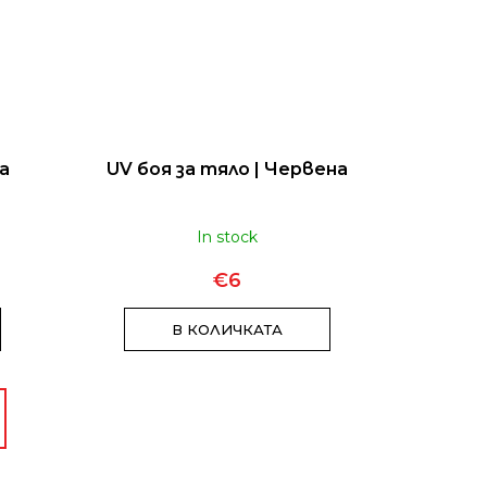
на
UV боя за тяло | Червена
In stock
€6
В КОЛИЧКАТА