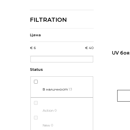
Цена
€
6
€
40
UV боя 
В наличност
13
Action
0
New
0