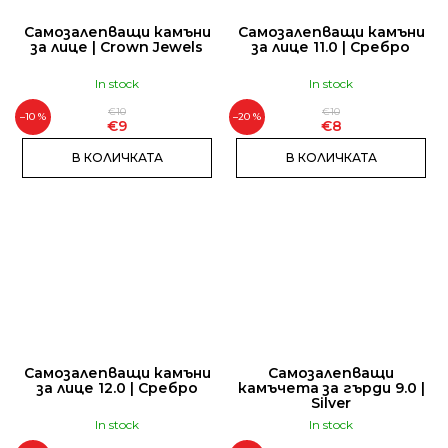
Самозалепващи камъни
Самозалепващи камъни
за лице | Crown Jewels
за лице 11.0 | Сребро
In stock
In stock
€10
€10
–10 %
–20 %
€9
€8
В КОЛИЧКАТА
В КОЛИЧКАТА
Самозалепващи камъни
Самозалепващи
за лице 12.0 | Сребро
камъчета за гърди 9.0 |
Silver
In stock
In stock