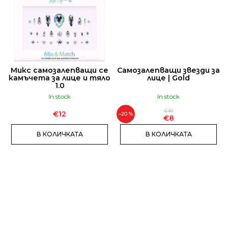
И
Т
Е
Микс самозалепващи се
Самозалепващи звезди за
камъчета за лице и тяло
лице | Gold
1.0
In stock
In stock
€10
€12
–20 %
€8
В КОЛИЧКАТА
В КОЛИЧКАТА