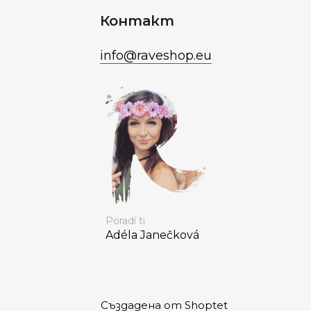
Контакт
info
@
raveshop.eu
Poradí ti
Adéla Janečková
Създадена от Shoptet