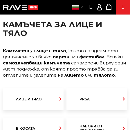
К
Преминаване
Търсене
Количк
М
към
О
Вход
Обратно
Обратно
съдържанието
за
Л
КАМЪЧЕТА ЗА ЛИЦЕ И
И
CLOTHE
пазару
EUR
К
ТЯЛО
Ч
/
А
СТРАН
К
ВХ
К
А
ДОБАВК
Камъчета
за
лице
и
тяло
, които са идеалното
В
допълнение за всяко
парти
или
фестивал
. Всички
О
СЕК
самозалепващи камъчета
са залепени върху един
Т
лист подложка, от която просто трябва да ги
ЕЛЕКТРОНН
Ъ
отлепите и залепите на
лицето
или
тялото
.
ЦИГАР
Р
ЕНЕРГИЙН
С
ПОДУШВАН
И
ПРОДУКТ
ЛИЦЕ И ТЯЛО
PRSA
ОТ КОНО
Т
Е
ПОПЪР
?
ДЕЙСТВ
НАБОРИ ОТ
В КОСАТА