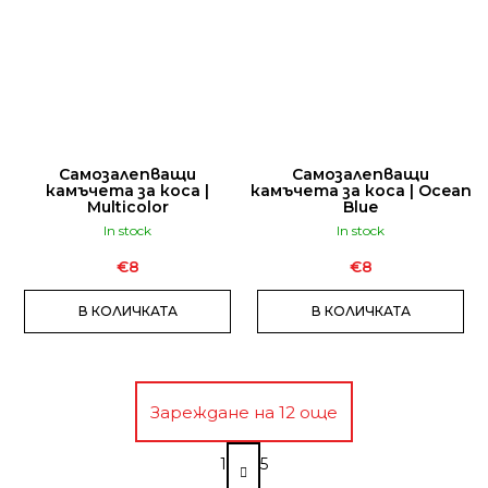
Самозалепващи
Самозалепващи
камъчета за коса |
камъчета за коса | Ocean
Multicolor
Blue
In stock
In stock
€8
€8
В КОЛИЧКАТА
В КОЛИЧКАТА
Зареждане на 12 още
П
1
5
а