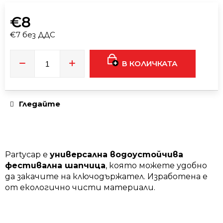
е
€8
ЧЕРЕН
€7 без ДДС
ДАМСКИ
Измерване
CROP
TOP
на
|
В КОЛИЧКАТА
цената:
CROSS
€19
Гледайте
Partycap е
универсална водоустойчива
фестивална шапчица
, която можете удобно
да закачите на ключодържател. Изработена е
от екологично чисти материали.