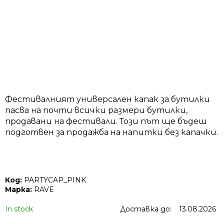
ТЪРСЕНЕ
П
Фестивалният универсален капак за бутилки
р
пасва на почти всички размери бутилки,
е
продавани на фестивали. Този път ще бъдеш
п
подготвен за продажба на напитки без капачки.
о
р
ъ
ч
Код:
PARTYCAP_PINK
в
Марка:
RAVE
а
In stock
Доставка до:
13.08.2026
м