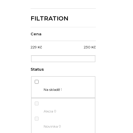
Cena
229
Kč
230
Kč
Na skladě
1
Akcia
0
Novinka
0