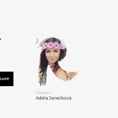
?
SAPP
Poradí ti
Adéla Janečková