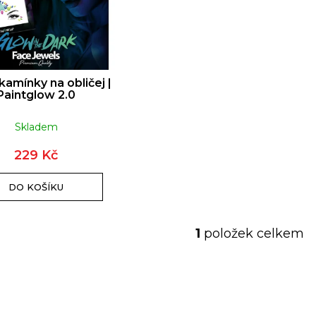
DJ TRIČKO | TIMMY TRUMPET
DÁMSKÝ MÓ
TŘÁSN
549 Kč
 kamínky na obličej |
Paintglow 2.0
Skladem
229 Kč
DO KOŠÍKU
1
položek celkem
O
v
l
á