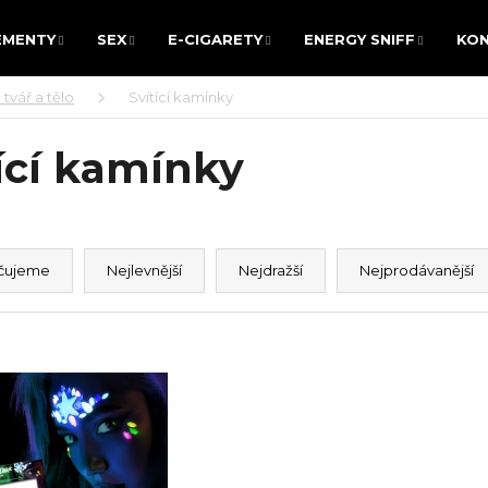
EMENTY
SEX
E-CIGARETY
ENERGY SNIFF
KO
EMENTY
SEX
E-CIGARETY
ENERGY SNIFF
KO
tvář a tělo
Svítící kamínky
 POTŘEBUJETE NAJÍT?
ící kamínky
HLEDAT
čujeme
Nejlevnější
Nejdražší
Nejprodávanější
Doporučujeme