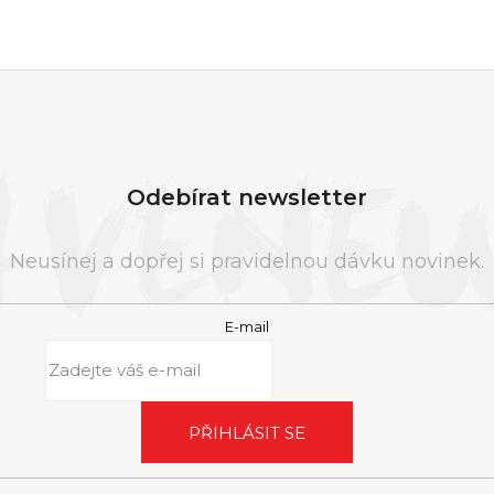
Odebírat newsletter
Neusínej a dopřej si pravidelnou dávku novinek.
E-mail
PŘIHLÁSIT SE