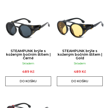
u
č
V
u
Ý
j
P
e
I
m
S
e
P
R
STEAMPUNK brýle s
STEAMPUNK brýle s
RAVE
O
koženým bočním štítem |
koženým bočním štítem |
VĚJÍŘ
Černé
Gold
|
D
ČERNÝ
Skladem
Skladem
U
23CM
489 Kč
489 Kč
K
199
Kč
T
DO KOŠÍKU
DO KOŠÍKU
Ů