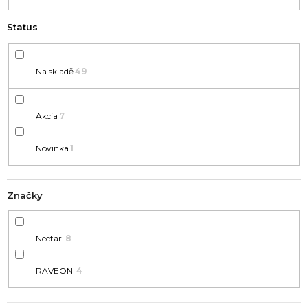
U
A
K
J
T
Í
Ů
T
Na skladě
49
?
Akcia
7
Novinka
1
HLEDAT
Značky
D
Nectar
8
o
p
RAVEON
4
o
r