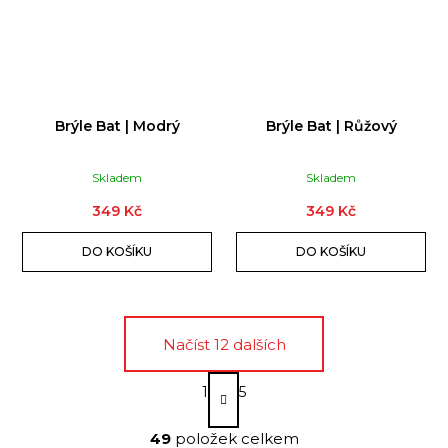
Brýle Bat | Modrý
Brýle Bat | Růžový
Skladem
Skladem
349 Kč
349 Kč
DO KOŠÍKU
DO KOŠÍKU
Načíst 12 dalších
S
1
5
t
O
r
á
49
položek celkem
v