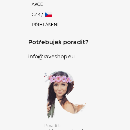
AKCE
CZK /
PŘIHLÁŠENÍ
Potřebuješ poradit?
info
@
raveshop.eu
Poradí ti