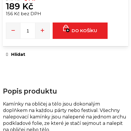
u
189 Kč
č
156 Kč bez DPH
u
Měrná
j
cena:
e
DO KOŠÍKU
m
e
Hlídat
T9HC
HERBAL
MIX
RASPBERRY
CHEMDAWG
AROMATIC
STICK
Popis produktu
229
Kč
Kamínky na obličej a tělo jsou dokonalým
doplňkem na každou párty nebo festival. Všechny
nalepovací kamínky jsou nalepené na jednom archu
podkladové folie, ze které je stačí sejmout a nalepit
na obličej nebo tělo.