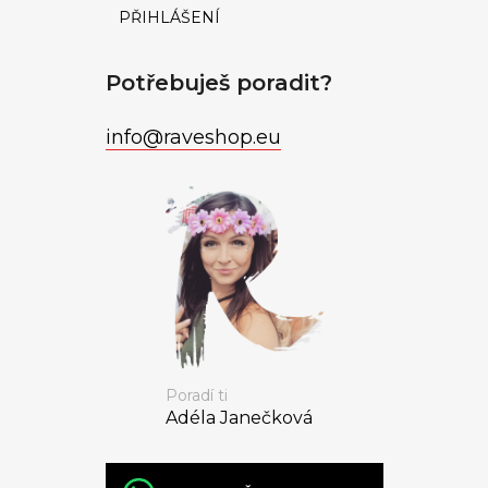
PŘIHLÁŠENÍ
Potřebuješ poradit?
info
@
raveshop.eu
Poradí ti
Adéla Janečková