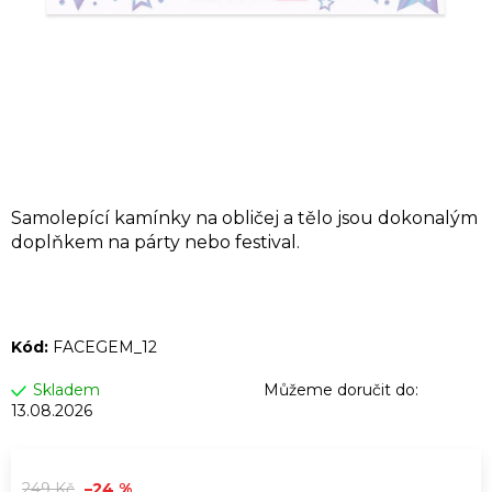
A
J
Í
T
?
Samolepící kamínky na obličej a tělo jsou dokonalým
doplňkem na párty nebo festival.
HLEDAT
Kód:
FACEGEM_12
D
o
Skladem
Můžeme doručit do:
p
13.08.2026
o
r
249 Kč
–24 %