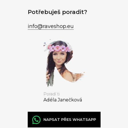
Potřebuješ poradit?
info
@
raveshop.eu
Poradí ti
Adéla Janečková
NAPSAT PŘES WHATSAPP