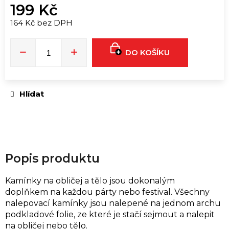
u
199 Kč
č
164 Kč bez DPH
u
Měrná
j
cena:
e
DO KOŠÍKU
m
e
Hlídat
DJ
TRIČKO
|
TIMMY
TRUMPET
549
Popis produktu
Kč
Kamínky na obličej a tělo jsou dokonalým
doplňkem na každou párty nebo festival. Všechny
nalepovací kamínky jsou nalepené na jednom archu
podkladové folie, ze které je stačí sejmout a nalepit
na obličej nebo tělo.