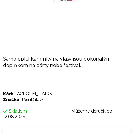
A
J
Í
T
?
Samolepící kamínky na vlasy jsou dokonalým
doplňkem na párty nebo festival.
HLEDAT
Kód:
FACEGEM_HAIR3
D
Značka:
PaintGlow
o
p
Skladem
Můžeme doručit do:
12.08.2026
o
r